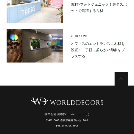
古材×フォトジェニック！最旬スポ
ットで活躍する古材
2018.11.29
オフィスのエントランスに木材を
設置！ 手軽に柔らかい印象をプ
ラスする
株式会社 渋谷(Shibutani.co.ltd,.)
〒633-0007 奈良県桜井市外山186-1
TEL:0120-37-7733