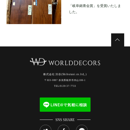
「岐阜銘青会賞」を受賞いたしま
した。
株式会社 渋谷(Shibutani.co.ltd,.)
〒633-0007 奈良県桜井市外山186-1
TEL:0120-37-7733
SNS SHARE