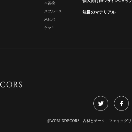
個人向け
(オンラインショップ
木曽桧
スブルース
注目のマテリアル
米ヒバ
ケヤキ
)
@WORLDDECORS | 古材とチーク、フェイクグリーンのご提案