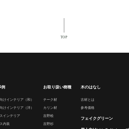
TOP
事例
お取り扱い樹種
木のはなし
向けインテリア（和）
チーク材
古材とは
向けインテリア（洋）
カリン材
参考価格
スインテリア
吉野桧
フェイクグリーン
ス内装
吉野杉