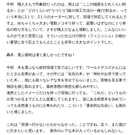
中村 職人さんで印象的だったのは、例えば「ここの端面をどれくらい削
るか」とか「どのくらいの“うづくり”(板の加工方法の一種)で削るか」って
いう本当に1ミリ、2ミリのオーダーに対して、現場で対応してくれるんで
すよ。めちゃくちゃ大きい電動ノコギリ持って、超重いはずなのにミリ単
位の削り方をしていて、さすが職人だなぁと感動しました。こんなにいい
ものができた背景には、そういった仕上げの部分（フィニッシュ）の細か
い要望に全て応えてもらえたことも非常に大きなポイントでした。
轟木 選ぶ過程は凄く楽しかったですね！
中村 木を選ぶなら絶対現場で見てほしいです。ワールドデコズさんには
たくさん在庫があって、その中には「化石の木」や「神社やお寺で使って
いた木」、他にも様々なレアな木を見せてもらいました。実物を見る事で
物語を感じ取れますし、最終形態の発想も膨らみやすい。
漫然としたイメージだけを持って現地に行っても、「これだ」というもの
が見つかるまでどんどん提案してくれますし、逆にある程度木を決めてい
っても全然違うものに心奪われたり…こういう「運命的な出会い」も面白
いと感じました。
これは「現場へ行かないとわからなかった」ことですね。近々、また遊び
に行きたいと思います。 新作のレアな木が入っているかもしれないし、