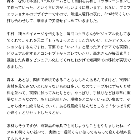
轟木 なので本当に１つのチームとして目的を共有しコラボレーションし
て作っていった、という言い方が正しいように思います。お互い、プロフ
ェッショナルのデザイナーですので。毎週火曜日の夜に、3~4時間くらい
打ち合わせして、細部まで妥協せずつめていきました。
中村 我々のイメージを伝えると、毎回コクヨさんがビジュアル化してき
てくれて…それを元に「もうちょっとこうした方がいい」とかディスカッ
ションをするんですね。言葉では「いい！」と思ったアイデアでも実際に
ビジュアル化するとコンセプトからズレていたり。轟木さんが毎回素早く
議論した内容をビジュアル化してくれたおかげで短期間での移転が実現で
きました。
轟木 あとは、図面で表現できることももちろんあるんですけど、実際に
素材を見てみないとわからないものは多い。なのでテーブルにずらりと材
料を並べて、実際に触ってみたりとか。やっぱり、手触りなどは非常に重
要なところなので。あとは色味とか。現物をとにかくいっぱい集めて、そ
こから徐々に絞り込んでいく。ある程度絞り込んだところで「やっぱり何
か違う」とリセットしたりとか。
素材もそうですが、既製品の家具でも同じようなことをやりましたね。イ
スを10脚くらい並べて、実際に一週間くらい使ってもらって座り心地を見
てもらうとか。