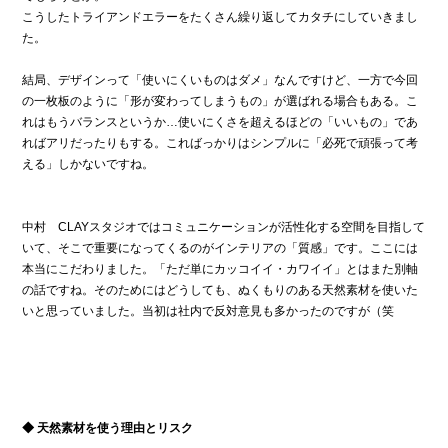
こうしたトライアンドエラーをたくさん繰り返してカタチにしていきまし
た。
結局、デザインって「使いにくいものはダメ」なんですけど、一方で今回
の一枚板のように「形が変わってしまうもの」が選ばれる場合もある。こ
れはもうバランスというか…使いにくさを超えるほどの「いいもの」であ
ればアリだったりもする。こればっかりはシンプルに「必死で頑張って考
える」しかないですね。
中村 CLAYスタジオではコミュニケーションが活性化する空間を目指して
いて、そこで重要になってくるのがインテリアの「質感」です。ここには
本当にこだわりました。「ただ単にカッコイイ・カワイイ」とはまた別軸
の話ですね。そのためにはどうしても、ぬくもりのある天然素材を使いた
いと思っていました。当初は社内で反対意見も多かったのですが（笑
◆ 天然素材を使う理由とリスク