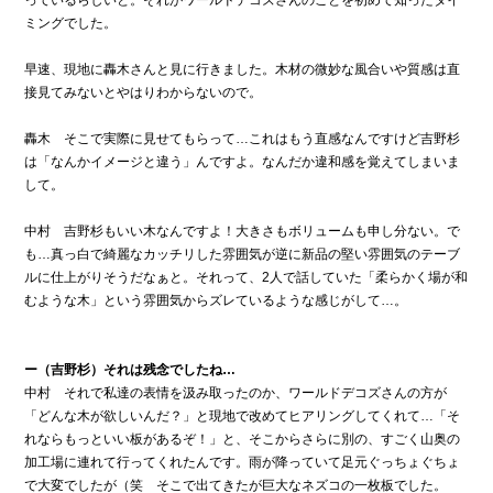
ミングでした。
早速、現地に轟木さんと見に行きました。木材の微妙な風合いや質感は直
接見てみないとやはりわからないので。
轟木 そこで実際に見せてもらって…これはもう直感なんですけど吉野杉
は「なんかイメージと違う」んですよ。なんだか違和感を覚えてしまいま
して。
中村 吉野杉もいい木なんですよ！大きさもボリュームも申し分ない。で
も…真っ白で綺麗なカッチリした雰囲気が逆に新品の堅い雰囲気のテーブ
ルに仕上がりそうだなぁと。それって、2人で話していた「柔らかく場が和
むような木」という雰囲気からズレているような感じがして…。
ー（吉野杉）それは残念でしたね…
中村 それで私達の表情を汲み取ったのか、ワールドデコズさんの方が
「どんな木が欲しいんだ？」と現地で改めてヒアリングしてくれて…「そ
れならもっといい板があるぞ！」と、そこからさらに別の、すごく山奥の
加工場に連れて行ってくれたんです。雨が降っていて足元ぐっちょぐちょ
で大変でしたが（笑 そこで出てきたが巨大なネズコの一枚板でした。