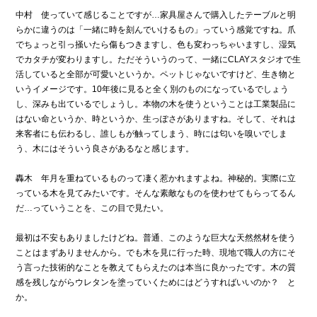
中村 使っていて感じることですが…家具屋さんで購入したテーブルと明
らかに違うのは「一緒に時を刻んでいけるもの」っていう感覚ですね。爪
でちょっと引っ掻いたら傷もつきますし、色も変わっちゃいますし、湿気
でカタチが変わりますし。ただそういうのって、一緒にCLAYスタジオで生
活していると全部が可愛いというか。ペットじゃないですけど、生き物と
いうイメージです。10年後に見ると全く別のものになっているでしょう
し、深みも出ているでしょうし。本物の木を使うということは工業製品に
はない命というか、時というか、生っぽさがありますね。そして、それは
来客者にも伝わるし、誰しもが触ってしまう、時には匂いを嗅いでしま
う、木にはそういう良さがあるなと感じます。
轟木 年月を重ねているものって凄く惹かれますよね。神秘的。実際に立
っている木を見てみたいです。そんな素敵なものを使わせてもらってるん
だ…っていうことを、この目で見たい。
最初は不安もありましたけどね。普通、このような巨大な天然然材を使う
ことはまずありませんから。でも木を見に行った時、現地で職人の方にそ
う言った技術的なことを教えてもらえたのは本当に良かったです。木の質
感を残しながらウレタンを塗っていくためにはどうすればいいのか？ と
か。