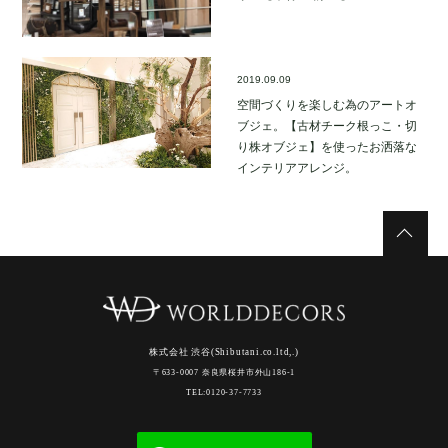
2019.09.09
空間づくりを楽しむ為のアートオ
ブジェ。【古材チーク根っこ・切
り株オブジェ】を使ったお洒落な
インテリアアレンジ。
株式会社 渋谷(Shibutani.co.ltd,.)
〒633-0007 奈良県桜井市外山186-1
TEL:0120-37-7733