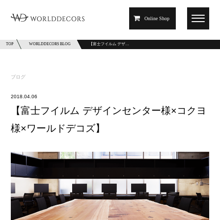
Online Shop
TOP
WORLDDECORS BLOG
【富士フイルム デザ…
ブログ
2018.04.06
【富士フイルム デザインセンター様×コクヨ
様×ワールドデコズ】