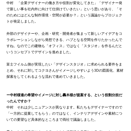
中村 「企業デザイナーの働き方や役割が変化してきた」「デザイナー発
で新しい事を社内外に向けて仕掛けていきたい」という思いがあり、「そ
のためにはどんな制作環境・空間が必要か？」という議論からプロジェク
トが発足しました。
外部のデザイナーや、企画・研究・開発者が集まって新しいアイデアをコ
ラボレーションしながら発想できる、ハブとなる空間を作りたかったんで
すね。なのでこの建物も「オフィス」ではなく「スタジオ」を作るんだと
いうコンセプトでデザインを進めました。
富士フイルム側が実現したい「デザインスタジオ」に求められる要件をま
とめ、それに対してコクヨさんがイメージしやすいよう3Dの図面化、素材
探索をしてくれるような流れで進めていきました。
ー中村様達の希望やイメージに対し轟木様が提案する、という役割分担だ
ったんですか？
中村 それは少しニュアンスが異なります。私たちもデザイナーですので
「一方的に提案してもらう」のではなく、インテリアデザインや素材につ
いての要望など具体的なところまで両社で議論しました。