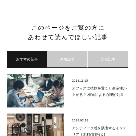
このページをご覧の方に
あわせて読んでほしい記事
おすすめ記事
新着記事
人気記事
2018.11.15
オフィスに植物を置くと生産性が
上がる？ 植物による心理的効果
2019.02.18
アンティーク感を演出するインテ
リア【木材/置物etc】