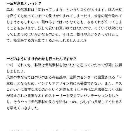
ー反対意見というと？
轟木 天然素材は「変わってしまう」というリスクがあります。購入当初
は良くても使っている中で反りが生まれてしまったり、最悪の場合割れて
しまうかもしれない。割れるまではいかなくとも、ささくれが立ってしま
うこともあります。決して安いお買い物ではないので、そういう状況にな
ってしまうのはいかがなものかと。それに、割れや欠けをきっかけとし
て、怪我をする方も出てくるかもしれませんよね？
ーどのようにすり合わせを行ったんですか？
中村 それでも、私達は天然素材を使いたいと思っていたので必死に説得
しましたよ。
天然の木ならではの味のある存在感や、空間のセンターに設置される「＝
主役」となるため、インテリアデザイン的にも妥協できない。また、ネズ
コがいかに貴重な木なのかという木曽五木（江戸時代に尾張藩により伐採
が禁止された貴重な木）のストーリーも交えプレゼンテーションをした
り。そうやって天然素材の良さを語るにつれ、少しずつ共感してくれる方
も増えていきました。