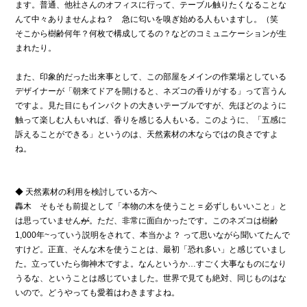
ます。普通、他社さんのオフィスに行って、テーブル触りたくなることな
んて中々ありませんよね？ 急に匂いを嗅ぎ始める人もいますし。（笑
そこから樹齢何年？何枚で構成してるの？などのコミュニケーションが生
まれたり。
また、印象的だった出来事として、この部屋をメインの作業場としている
デザイナーが「朝来てドアを開けると、ネズコの香りがする」って言うん
ですよ。見た目にもインパクトの大きいテーブルですが、先ほどのように
触って楽しむ人もいれば、香りを感じる人もいる。このように、「五感に
訴えることができる」というのは、天然素材の木ならではの良さですよ
ね。
◆ 天然素材の利用を検討している方へ
轟木 そもそも前提として「本物の木を使うこと = 必ずしもいいこと」と
は思っていません
が
。ただ、非常に面白かったです。このネズコは樹齢
1,000年~っていう説明をされて、本当かよ？ って思いながら聞いてたんで
すけど。正直、そんな木を使うことは、最初「恐れ多い」と感じていまし
た。立っていたら御神木ですよ。なんというか…すごく大事なものになり
うるな、ということは感じていました。世界で見ても絶対、同じものはな
いので。どうやっても愛着はわきますよね。