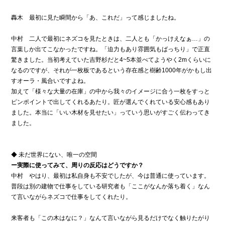
轟木 最初に見た瞬間から「あ、これだ」って感じましたね。
中村 二人で最初にネズコを見たときは、二人とも「かっけえなぁ…」の
言葉しか出てこなかったですね。「迫力もあり雰囲気もばっちり」で正直
驚きました。当初考えていた吉野杉だと4~5本並べてようやく2mくらいに
なるのですが、それが一枚板であるという存在感と樹齢1000年がかもし出
すオーラ・風合いですよね。
加えて「様々な大量の在庫」の中から我々のイメージに合う一枚をすっと
ピンポイントで出してくれるあたり。匠が選んでくれている安心感もあり
ました。本当に「いい木材を見せたい」っていう思いがすごく伝わってき
ました。
◆ 未だ世界にない、唯一の空間
ー実際に使ってみて、周りの反応はどうですか？
中村 やはり、最初は私自身も不安でしたが、今は普通に使っています。
普段は別の建物で仕事をしている研究者も「ここがなんか落ち着く」なん
て言いながらネズコで仕事をしてくれたり。
来客者も「この木はなに？」なんて言いながら見るだけでなく触りたがり