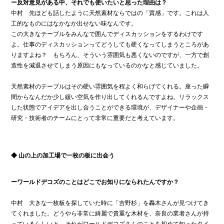
ー反対意見がある中、それでも使いたいと思った理由は？
中村 先ほども話したように天然素材ならではの「質感」です。これは人
工的なものにはなかなか出せない味なんです。
この大きなテーブルをみんなで囲んでディスカッションをするわけです
よ。仕事のディスカッションってどうしても硬くなってしまうところがあ
りますよね？ もちろん、そういう雰囲気も悪くないのですが、一方で創
造性を減退させてしまう原因にもなっているのかなと感じていました。
天然素材のテーブルはその硬い雰囲気を程よく和らげてくれる。座った瞬
間からなんだか少し緩い空気を作り出してくれるんですよね。リラックス
した状態でアイデアを出し合うことができる環境が、デザイナーや企画・
研究・技術者のチームにとって非常に重要だと考えています。
◆ 山の上の加工場で一枚の板に出会う
ーワールドデコズのことはどこでお知りになられたんですか？
中村 大きな一枚板を探していた時に「吉野杉」を轟木さんが見つけてき
てくれました。どうやら非常に綺麗で貴重な木材を、奈良の業者さんが持
っているらしいと。それがワールドデコズさんのことを初めて知ったタイ