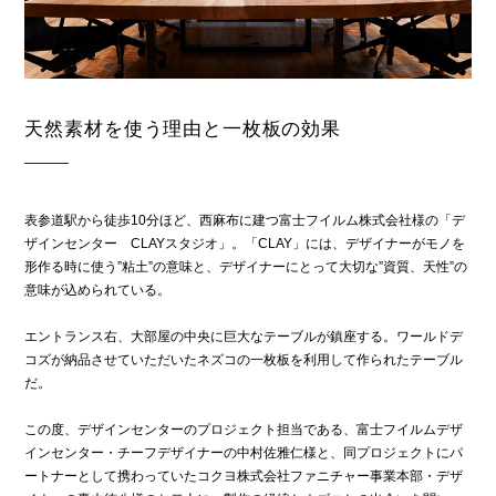
天然素材を使う理由と一枚板の効果
表参道駅から徒歩10分ほど、西麻布に建つ富士フイルム株式会社様の「デ
ザインセンター CLAYスタジオ」。「CLAY」には、デザイナーがモノを
形作る時に使う”粘土”の意味と、デザイナーにとって大切な”資質、天性”の
意味が込められている。
エントランス右、大部屋の中央に巨大なテーブルが鎮座する。ワールドデ
コズが納品させていただいたネズコの一枚板を利用して作られたテーブル
だ。
この度、デザインセンターのプロジェクト担当である、富士フイルムデザ
インセンター・チーフデザイナーの中村佐雅仁様と、同プロジェクトにパ
ートナーとして携わっていたコクヨ株式会社ファニチャー事業本部・デザ