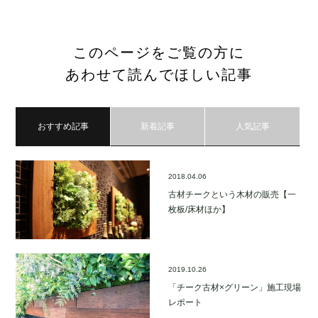
このページをご覧の方に
あわせて読んでほしい記事
おすすめ記事
新着記事
人気記事
2018.04.06
古材チークという木材の販売【一
枚板/床材ほか】
2019.10.26
「チーク古材×グリーン」施工現場
レポート