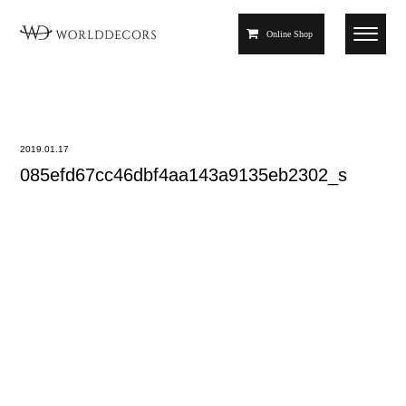
Online Shop
2019.01.17
085efd67cc46dbf4aa143a9135eb2302_s