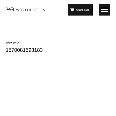
Online Shop
2019.10.04
1570081598183