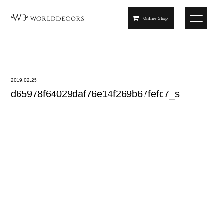
Online Shop
2019.02.25
d65978f64029daf76e14f269b67fefc7_s