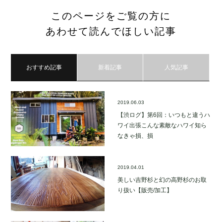
このページをご覧の方に
あわせて読んでほしい記事
おすすめ記事
新着記事
人気記事
2019.06.03
【渋ログ】第6回：いつもと違うハ
ワイ出張こんな素敵なハワイ知ら
なきゃ損、損
2019.04.01
美しい吉野杉と幻の高野杉のお取
り扱い【販売/加工】