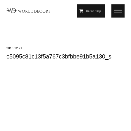
Online Shop
2018.12.21
c5095c81c13f5a767c3bfbbe91b5a130_s