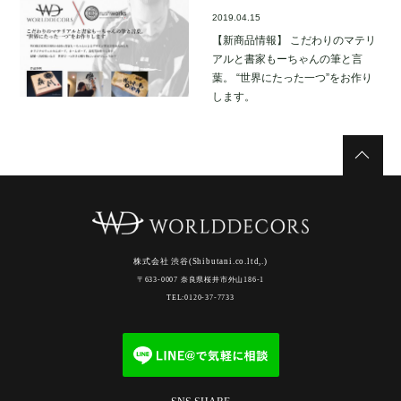
2019.04.15
【新商品情報】 こだわりのマテリ
アルと書家もーちゃんの筆と言
葉。 “世界にたった一つ”をお作り
します。
株式会社 渋谷(Shibutani.co.ltd,.)
〒633-0007 奈良県桜井市外山186-1
TEL:0120-37-7733