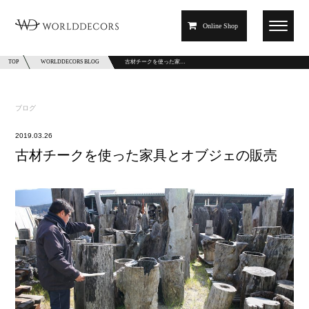
Online Shop
TOP
WORLDDECORS BLOG
古材チークを使った家…
ブログ
2019.03.26
古材チークを使った家具とオブジェの販売