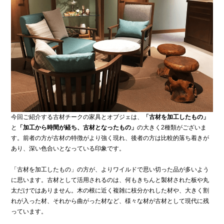
今回ご紹介する古材チークの家具とオブジェは、
「古材を加工したもの」
と
「加工から時間が経ち、古材となったもの」
の大きく2種類がございま
す。前者の方が古材の特徴がより強く現れ、後者の方は比較的落ち着きが
あり、深い色合いとなっている印象です。
「古材を加工したもの」の方が、よりワイルドで思い切った品が多いよう
に思います。古材として活用されるのは、何もきちんと製材された板や丸
太だけではありません。木の根に近く複雑に枝分かれした材や、大きく割
れが入った材、それから曲がった材など、様々な材が古材として現代に残
っています。