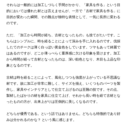
それらは一般的には加工しづらく手間がかかり、「家具を作る」という目
的においては優れた材とは言えませんが、一方で「古材で家具を作る」に
目的が変わった瞬間、その難点が独特な表情として、一気に長所に変わる
のです。
ただ、「加工から時間が経ち、古材となったもの」も捨てがたいです。こ
ちらはシンプルに、時を経ることによって深みを手に入れるのです。伐採
したてのチークは薄く白っぽい黄金色をしています。ツヤもあって綺麗で
はあるのですが、どこか薄っぺらく重厚感に欠ける印象を受けます。加工
から時間が経って古材となったものは、深い飴色となり、木目も上品な印
象となるのです。
古材は時を経ることによって、風化しつつも強度が上がっている不思議な
材です。故に加工が非常に難しく、サイズを揃え、いくつものパーツを製
作し、家具やインテリアとして仕立て上げるのは至難の技です。その点、
製材したばかりの材を家具に仕立て上げ、それから長い時を経て古材とな
ったものの方が、出来上がりは圧倒的に美しくなるのです。
どちらが優秀である。という話ではありません。どちらも特徴的であり好
みは分かれるのかな？ という風に感じます。