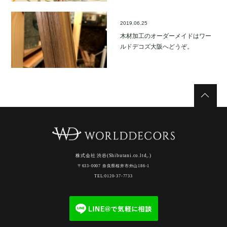
2019.06.25
木材加工のオーダーメイドはワー
ルドデコズ大阪へどうぞ。
株式会社 渋谷(Shibutani.co.ltd,.)
〒633-0007 奈良県桜井市外山186-1
TEL:0120-37-7733