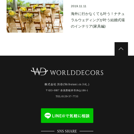
2019.11.11
海外に行かなくても叶う！ナチュ
ラルウェディングが叶う結婚式場
のインテリア(家具編)
株式会社 渋谷(Shibutani.co.ltd,.)
〒633-0007 奈良県桜井市外山186-1
TEL:0120-37-7733
SNS SHARE