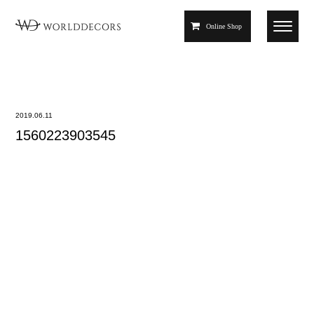
Online Shop
2019.06.11
1560223903545