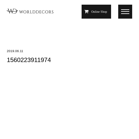
Online Shop
2019.06.11
1560223911974