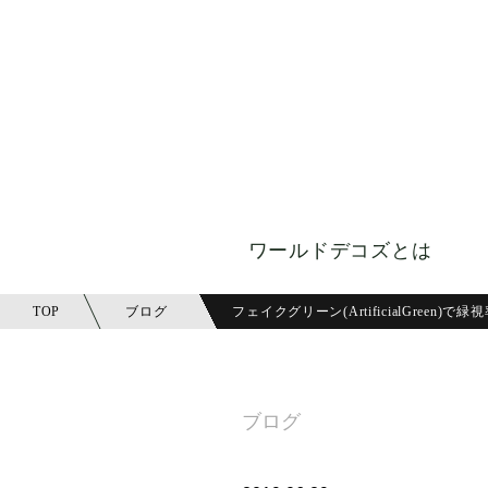
ワールドデコズとは
TOP
ブログ
フェイクグリーン(ArtificialGreen)で
ブログ