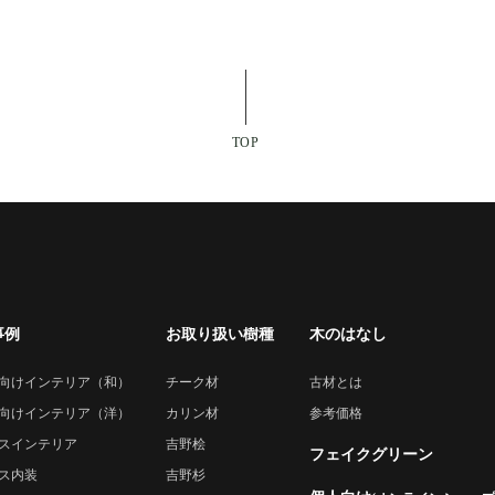
TOP
事例
お取り扱い樹種
木のはなし
向けインテリア（和）
チーク材
古材とは
向けインテリア（洋）
カリン材
参考価格
スインテリア
吉野桧
フェイクグリーン
ス内装
吉野杉