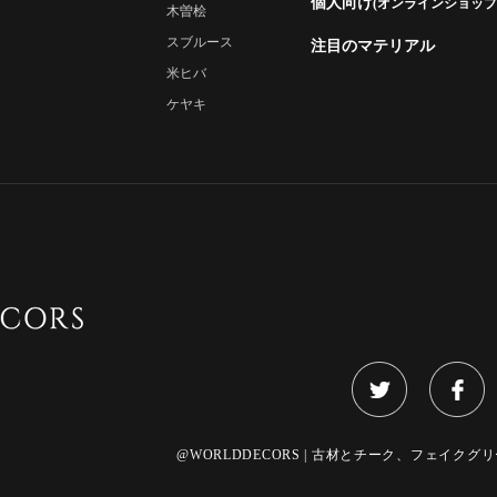
個人向け
(オンラインショップ
木曽桧
スブルース
注目のマテリアル
米ヒバ
ケヤキ
)
@WORLDDECORS | 古材とチーク、フェイクグリーンのご提案