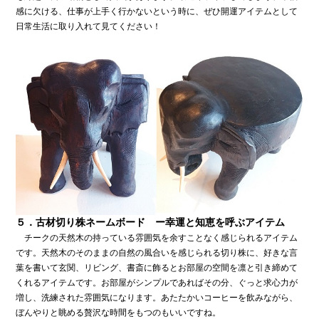
感に欠ける、仕事が上手く行かないという時に、ぜひ開運アイテムとして
日常生活に取り入れて見てください！
５．古材切り株ネームボード ー幸運と知恵を呼ぶアイテム
チークの天然木の持っている雰囲気を余すことなく感じられるアイテム
です。天然木のそのままの自然の風合いを感じられる切り株に、好きな言
葉を書いて玄関、リビング、書斎に飾るとお部屋の空間を凛と引き締めて
くれるアイテムです。お部屋がシンプルであればその分、ぐっと求心力が
増し、洗練された雰囲気になります。あたたかいコーヒーを飲みながら、
ぼんやりと眺める贅沢な時間をもつのもいいですね。