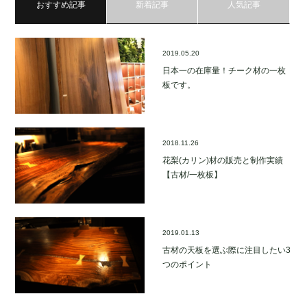
おすすめ記事
新着記事
人気記事
2019.05.20
日本一の在庫量！チーク材の一枚
板です。
2018.11.26
花梨(カリン)材の販売と制作実績
【古材/一枚板】
2019.01.13
古材の天板を選ぶ際に注目したい3
つのポイント