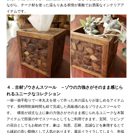
ながら、チーク材を使った温もりある表情が素敵でお洒落なインテリアア
イテムです。
４．古材ゾウさんスツール －ゾウの力強さがそのまま感じら
れるユニークなコレクション
一個一個手彫りで一本丸太を使って作った木の温もりが楽しめるアイテム
です。長時間乾燥時間も経て完成した高級感のあるゾウさんスツールで
す。 構造が頑丈な上に象の力強さがそのまま感じられるユニークな木製
アイテムで部屋の中でスツールとしてもご利用できます。玄関、リビング
の花台としてもお勧めです。象は、知恵、忍耐、忠誠などを象徴するとて
も縁起の良い動物として人気があります。最近イライラしてしまう、幸福