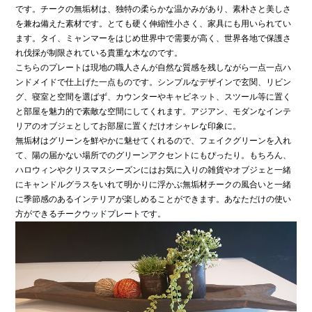
です。チークの無垢材は、独特の柔らかな温かみがあり、素朴さと美しさ
を兼ね備えた素材です。とても硬く伸縮性小さく、家具にも用いられてい
ます。タイ、ミャンマーをはじめ世界中で需要が高く、世界各地で保護さ
れ伐採が制限されている貴重な木なのです。
こちらのプレートは現地の職人さんが自然な質感を残しながら一点一点ハ
ンドメイドで仕上げた一点ものです。シンプルなデザインで玄関、リビン
グ、寝室と空間を選ばず、カウンターやキャビネット、スツール等に置く
と部屋を魅力的で素敵な空間にしてくれます。アジアン、モダンなインテ
リアのオブジェとしてお部屋に置くだけオシャレな印象に。
無垢材はグリーンを鮮やかに魅せてくれるので、フェイクグリーンを入れ
て、陽の届かない場所でのグリーンアクセントにもぴったり。もちろん、
ハロウィンやクリスマスシーズンにはお気に入りの雑貨やオブジェと一緒
にキャンドルグラスをいれて明かりに浮かぶ無垢材チークの風合いと一緒
に季節感のあるインテリアが楽しめることができます。あなただけの使い
方ができるチークウッドプレートです。