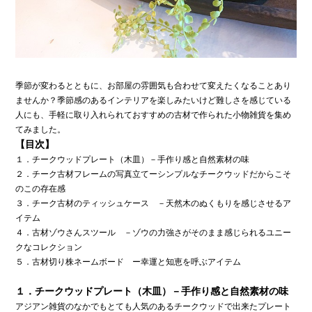
季節が変わるとともに、お部屋の雰囲気も合わせて変えたくなることあり
ませんか？季節感のあるインテリアを楽しみたいけど難しさを感じている
人にも、手軽に取り入れられておすすめの古材で作られた小物雑貨を集め
てみました。
【目次】
１．チークウッドプレート（木皿）－手作り感と自然素材の味
２．チーク古材フレームの写真立てーシンプルなチークウッドだからこそ
のこの存在感
３．チーク古材のティッシュケース －天然木のぬくもりを感じさせるア
イテム
４．古材ゾウさんスツール －ゾウの力強さがそのまま感じられるユニー
クなコレクション
５．古材切り株ネームボード ー幸運と知恵を呼ぶアイテム
１．チークウッドプレート（木皿）－手作り感と自然素材の味
アジアン雑貨のなかでもとても人気のあるチークウッドで出来たプレート