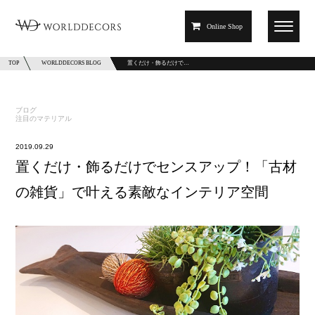
Online Shop
TOP
WORLDDECORS BLOG
置くだけ・飾るだけで…
ブログ
注目のマテリアル
2019.09.29
置くだけ・飾るだけでセンスアップ！「古材
の雑貨」で叶える素敵なインテリア空間