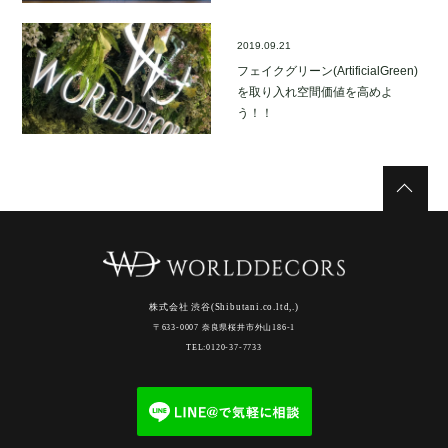
2019.09.21
フェイクグリーン(ArtificialGreen)
を取り入れ空間価値を高めよ
う！！
株式会社 渋谷(Shibutani.co.ltd,.)
〒633-0007 奈良県桜井市外山186-1
TEL:0120-37-7733