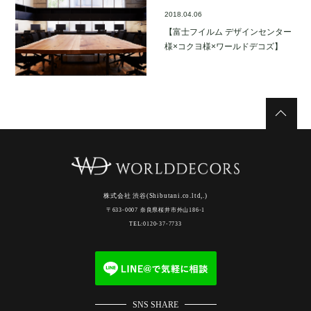
2018.04.06
【富士フイルム デザインセンター
様×コクヨ様×ワールドデコズ】
株式会社 渋谷(Shibutani.co.ltd,.)
〒633-0007 奈良県桜井市外山186-1
TEL:0120-37-7733
SNS SHARE