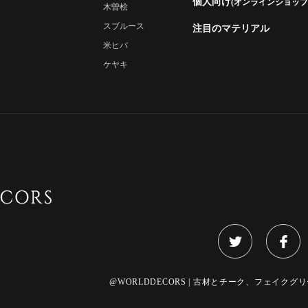
個人向け
(オンラインショップ
木曽桧
スブルース
注目のマテリアル
米ヒバ
ケヤキ
)
@WORLDDECORS | 古材とチーク、フェイクグリーンのご提案