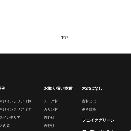
TOP
事例
お取り扱い樹種
木のはなし
向けインテリア（和）
チーク材
古材とは
向けインテリア（洋）
カリン材
参考価格
スインテリア
吉野桧
フェイクグリーン
ス内装
吉野杉