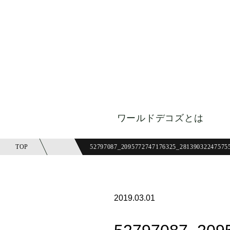
ワールドデコズとは
TOP
52797087_2095772747176325_28139032247575
2019.03.01