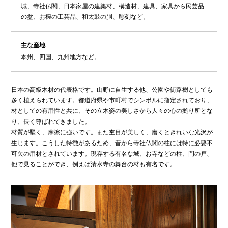
城、寺社仏閣、日本家屋の建築材、構造材、建具、家具から民芸品
の盆、お椀の工芸品、和太鼓の胴、彫刻など。
主な産地
本州、四国、九州地方など。
日本の高級木材の代表格です。山野に自生する他、公園や街路樹としても
多く植えられています。都道府県や市町村でシンボルに指定されており、
材としての有用性と共に、その立木姿の美しさから人々の心の拠り所とな
り、長く尊ばれてきました。
材質が堅く、摩擦に強いです。また杢目が美しく、磨くときれいな光沢が
生じます。こうした特徴があるため、昔から寺社仏閣の柱には特に必要不
可欠の用材とされています。現存する有名な城、お寺などの柱、門の戸、
他で見ることができ、例えば清水寺の舞台の材も有名です。