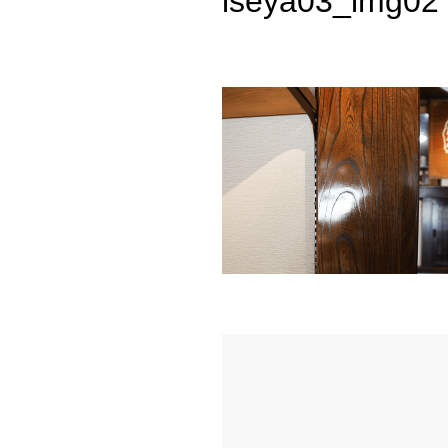
iseya03_img02