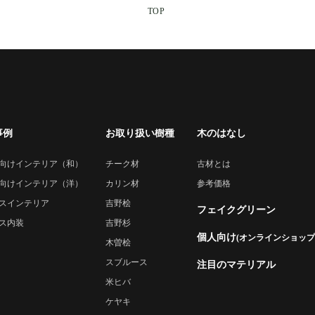
TOP
事例
お取り扱い樹種
木のはなし
向けインテリア（和）
チーク材
古材とは
向けインテリア（洋）
カリン材
参考価格
スインテリア
吉野桧
フェイクグリーン
ス内装
吉野杉
個人向け
(オンラインショップ
木曽桧
スブルース
注目のマテリアル
米ヒバ
ケヤキ