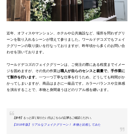
近年、オフィスやマンション、ホテルや公共施設など、場所を問わずグリ
ーンを取り入れるシーンが増えて参りました。ワールドデコズでもフェイ
クグリーンの取り扱いを行なっておりますが、昨年頃から多くのお問い合
わせを頂いております。
ワールドデコズのフェイクグリーンは、ご発注の際にある程度までイメー
ジを固めますが、その先の作業は
職人が自らのセンスと裁量で、手作業に
て製作を行います
。一つ一つ丁寧な仕事を行うため、どうしても時間がか
かってしまいますが、商品はまさに一級品です。カラーバランスや立体感
を演出することで、本物と身間違うほどのリアル感を纏います。
【参考】もっと深く知りたい方はこちらの記事もご確認ください。
【2018年版】リアルなフェイクグリーン！ 本物と比較してみた