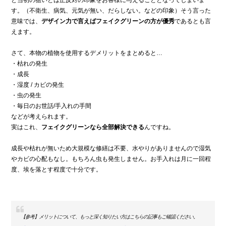
す。（不衛生、病気、元気が無い、だらしない。などの印象）そう言った
意味では、
デザイン力で言えばフェイクグリーンの方が優秀
であるとも言
えます。
さて、本物の植物を使用するデメリットをまとめると…
・枯れの発生
・成長
・湿度 / カビの発生
・虫の発生
・毎日のお世話/手入れの手間
などが考えられます。
実はこれ、
フェイクグリーンなら全部解決できる
んですね。
成長や枯れが無いため大規模な修繕は不要、水やりがありませんので湿気
やカビの心配もなし。もちろん虫も発生しません。お手入れは月に一回程
度、埃を落とす程度で十分です。
【参考】メリットについて、もっと深く知りたい方はこちらの記事もご確認ください。