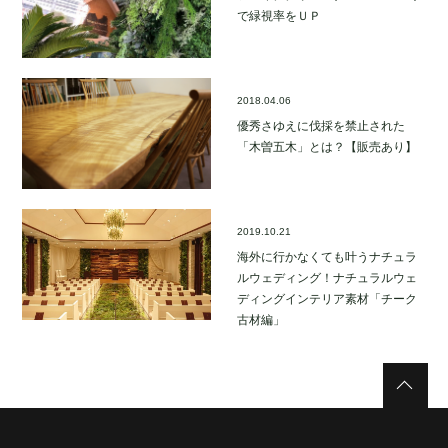
で緑視率をＵＰ
2018.04.06
優秀さゆえに伐採を禁止された
「木曽五木」とは？【販売あり】
2019.10.21
海外に行かなくても叶うナチュラ
ルウェディング！ナチュラルウェ
ディングインテリア素材「チーク
古材編」