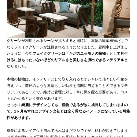
グリーンが利用されるシーンが拡大すると同時に、本物の観葉植物だけで
なくフェイクグリーンが注目されるようになりました。冒頭申し上げまし
たように、今や
フェイクグリーンは「ただのニセモノの植物」として片付
けるにはもったいないほどのリアルさと美しさを演出できるマテリアル
と
なりました。
本物の植物は、インテリアとして取り入れるとオシャレで瑞々しい印象を
与えつつ、前述のような素晴らしい効果を周囲に与えることのできるマテ
リアルである一方で、維持と管理に対し非常に気を配る必要があり、コス
トもかかるという難点があります。
せっかく
綺麗にデザインしても、植物であるが故に成長してしまいますの
で、1ヶ月もすればデザイン当初とは全く異なるイメージになっている可能
性があります。
成長によるレイアウト崩れであればまだマシですが…枯れが起きてしまう
と当初の狙いとは正反対の印象をお客様に与えることとなってしまいま