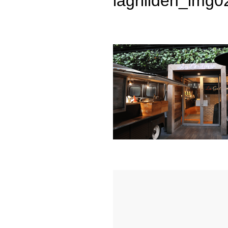
lagrillden_img0