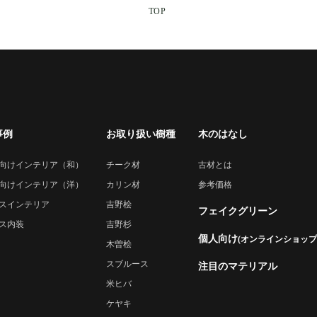
TOP
事例
お取り扱い樹種
木のはなし
向けインテリア（和）
チーク材
古材とは
向けインテリア（洋）
カリン材
参考価格
スインテリア
吉野桧
フェイクグリーン
ス内装
吉野杉
個人向け
(オンラインショップ
木曽桧
スブルース
注目のマテリアル
米ヒバ
ケヤキ