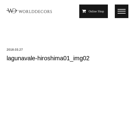
Online Shop
2018.03.27
lagunavale-hiroshima01_img02