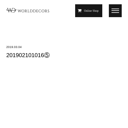
Online Shop
2019.03.04
201902101016⑤