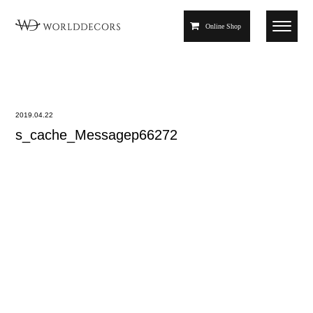
Online Shop
2019.04.22
s_cache_Messagep66272