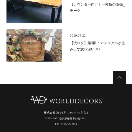
【カウンター向け】一枚板の販売_
チーク
2019.04.22
【渋ログ】第3回：マテリアルが生
み出す意味深いDIY
株式会社 渋谷(Shibutani.co.ltd,.)
〒633-0007 奈良県桜井市外山186-1
TEL:0120-37-7733