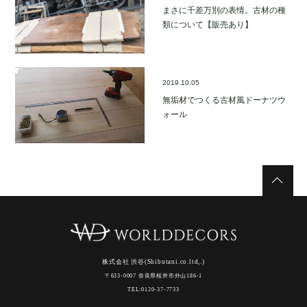
まさに千差万別の表情。古材の種
類について【販売あり】
2019.10.05
無垢材でつくる古材風ドーナツウ
ォール
株式会社 渋谷(Shibutani.co.ltd,.)
〒633-0007 奈良県桜井市外山186-1
TEL:0120-37-7733