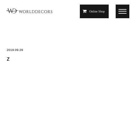
Online Shop
2019.09.29
z