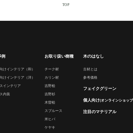
TOP
事例
お取り扱い樹種
木のはなし
向けインテリア（和）
チーク材
古材とは
向けインテリア（洋）
カリン材
参考価格
スインテリア
吉野桧
フェイクグリーン
ス内装
吉野杉
個人向け
(オンラインショップ
木曽桧
スブルース
注目のマテリアル
米ヒバ
ケヤキ