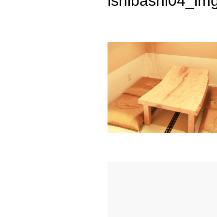
ishibashi04_im