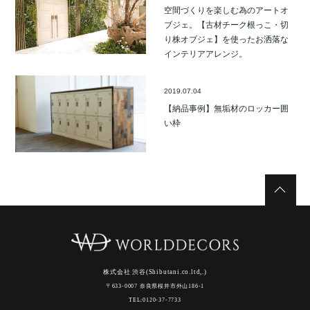
空間づくりを楽しむ為のアートオ
ブジェ。【古材チーク根っこ・切
り株オブジェ】を使ったお洒落な
インテリアアレンジ。
2019.07.04
【納品事例】無垢材のロッカー囲
い枠
株式会社 渋谷(Shibutani.co.ltd,.)
〒633-0007 奈良県桜井市外山186-1
TEL:0120-37-7733