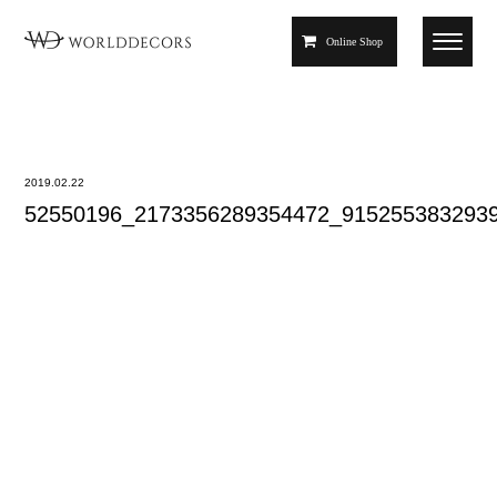
Online Shop
2019.02.22
52550196_2173356289354472_915255383293